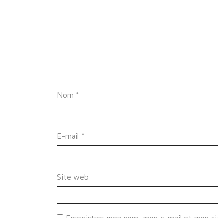
Nom
*
E-mail
*
Site web
Enregistrer mon nom, mon e-mail et mon si