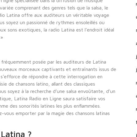
n ligne spécialisée dans la diffusion de musique
ariée comprenant des genres tels que la salsa, le
dio Latina offre aux auditeurs un véritable voyage
ous soyez un passionné de rythmes ensoleillés ou
 sons exotiques, la radio Latina est l’endroit idéal
 »
on fréquemment posée par les auditeurs de Latina
ouveaux morceaux captivants et entraînants issus de
n s’efforce de répondre à cette interrogation en
ie de chansons latino, allant des classiques
ous soyez à la recherche d’une salsa envoûtante, d’un
que, Latina Radio en Ligne saura satisfaire vos
hme des sonorités latines les plus enflammées.
ez-vous emporter par la magie des chansons latinas
Latina ?