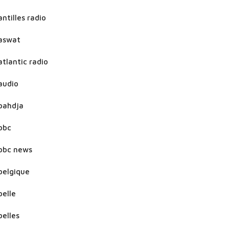
antilles radio
aswat
atlantic radio
audio
bahdja
bbc
bbc news
belgique
belle
belles