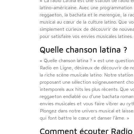
« La radio Latina est une station de radio e
latino-américaine. Avec une programmation v
reggaeton, la bachata et le merengue, la ra
musical au cœur de la culture latino. Que v
simplement curieux de découvrir de nouveaux
pour satisfaire vos envies musicales latines.
Quelle chanson latina ?
« Quelle chanson latina ? » est une questi
Radio en Ligne, désireux de découvrir de n
la riche scène musicale latino. Notre statio
proposant une sélection soigneusement chois
intemporels aux hits les plus récents. Que v
reggaeton endiablé ou d’une bachata romanti
envies musicales et vous faire vibrer au ryt
Plongez dans notre univers musical et laiss
qui font battre le cœur et danser l’âme. »
Comment écouter Radio 