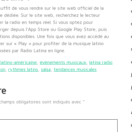
uffit de vous rendre sur le site web officiel de la
le dédiée. Sur le site web, recherchez le lecteur
r la radio en temps réel. Si vous optez pour
harger depuis l’App Store ou Google Play Store, puis
ations disponibles. Une fois que vous avez accédé au
er sur « Play » pour profiter de la musique latino
sées par Radio Latina en ligne.
 latino-américaine
,
événements musicaux
,
latina radio
ton
,
rythmes latins
,
salsa
,
tendances musicales
re
champs obligatoires sont indiqués avec
*