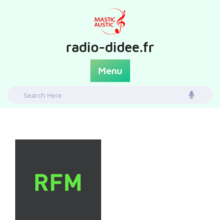
Skip
to
content
radio-didee.fr
Menu
Search
for: