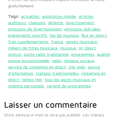
gratuitement.
Tags:
actualités
,
application mobile
,
artistes
,
auditeurs
,
chansons
,
détente
,
divertissement
,
émissions de divertissement
,
émissions spéciales
,
événements sportifs
,
fan de musique
,
flux en direct
,
frais supplémentaires
,
france
,
genres musicaux
,
milliers de titres musicaux
,
musique
,
nrj direct
gratuit
,
poste radio traditionnel
,
programmes
,
qualité
sonore exceptionnelle
,
radio
,
réseaux sociaux
,
service de streaming en direct
,
site web
,
source
d'information
,
stations traditionnelles
,
streaming en
direct
,
temps réel
,
tous les goûts musicaux et
intérêts personnels
,
variété de programmes
Laisser un commentaire
Votre adresse e-mail ne sera pas publiée.
Les champs