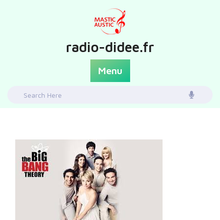
Skip
to
content
radio-didee.fr
Menu
Search
for: