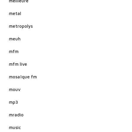
meilleure
metal
metropolys
meuh
mfm
mfm live
mosaïque fm
mouv
mp3
mradio
music