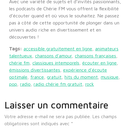
Avec une variété de sujets et d’invités passionnants,
les podcasts de Chérie FM vous offrent la flexibilité
d’écouter quand et où vous le souhaitez. Ne passez
pas à côté de cette opportunité de plonger dans un
univers audio riche en divertissement et en
découvertes !
Tags:
accessible gratuitement en ligne
,
animateurs
talentueux
,
chansons d'amour
,
chansons françaises
,
chérie fm
,
classiques intemporels
,
écouter en ligne
,
émissions divertissantes
,
expérience d'écoute
optimale
,
france
,
gratuit
,
hits du moment
,
musique
,
pop
,
radio
,
radio chérie fm gratuit
,
rock
Laisser un commentaire
Votre adresse e-mail ne sera pas publiée.
Les champs
obligatoires sont indiqués avec
*