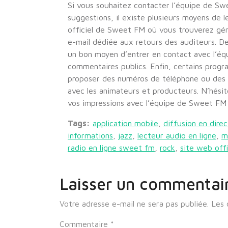
Si vous souhaitez contacter l’équipe de S
suggestions, il existe plusieurs moyens de l
officiel de Sweet FM où vous trouverez gé
e-mail dédiée aux retours des auditeurs. De
un bon moyen d’entrer en contact avec l’éq
commentaires publics. Enfin, certains prog
proposer des numéros de téléphone ou des a
avec les animateurs et producteurs. N’hésit
vos impressions avec l’équipe de Sweet FM
Tags:
application mobile
,
diffusion en direc
informations
,
jazz
,
lecteur audio en ligne
,
m
radio en ligne sweet fm
,
rock
,
site web offi
Laisser un commentai
Votre adresse e-mail ne sera pas publiée.
Les 
Commentaire
*