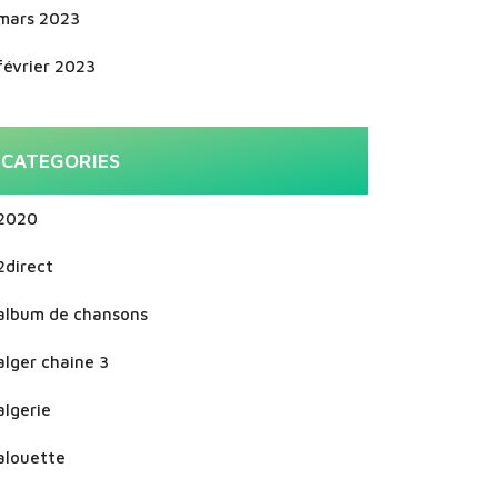
mars 2023
février 2023
CATEGORIES
2020
2direct
album de chansons
alger chaine 3
algerie
alouette