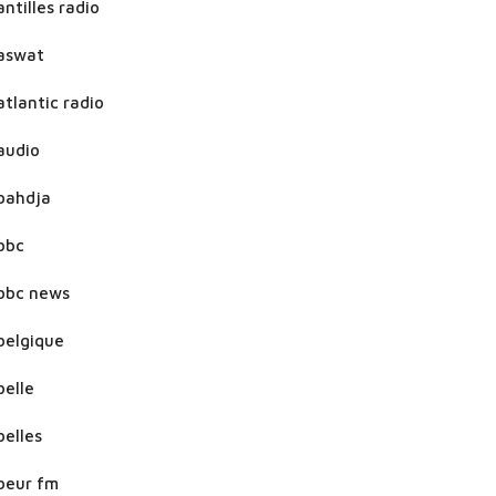
antilles radio
aswat
atlantic radio
audio
bahdja
bbc
bbc news
belgique
belle
belles
beur fm