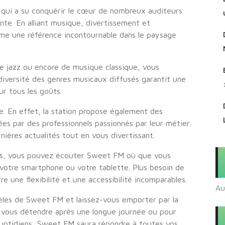
 qui a su conquérir le cœur de nombreux auditeurs
te. En alliant musique, divertissement et
e une référence incontournable dans le paysage
e jazz ou encore de musique classique, vous
iversité des genres musicaux diffusés garantit une
r tous les goûts.
e. En effet, la station propose également des
es par des professionnels passionnés par leur métier.
nières actualités tout en vous divertissant.
ccès, vous pouvez écouter Sweet FM où que vous
 votre smartphone ou votre tablette. Plus besoin de
fre une flexibilité et une accessibilité incomparables.
Au
èles de Sweet FM et laissez-vous emporter par la
r vous détendre après une longue journée ou pour
quotidiens, Sweet FM saura répondre à toutes vos