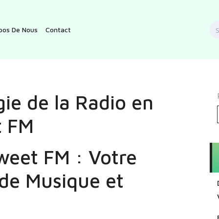
S
pos De Nous
Contact
f
ie de la Radio en
t FM
weet FM : Votre
de Musique et