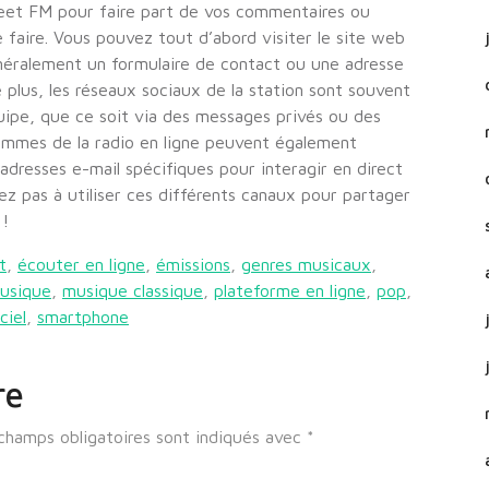
weet FM pour faire part de vos commentaires ou
e faire. Vous pouvez tout d’abord visiter le site web
néralement un formulaire de contact ou une adresse
 plus, les réseaux sociaux de la station sont souvent
uipe, que ce soit via des messages privés ou des
rammes de la radio en ligne peuvent également
dresses e-mail spécifiques pour interagir en direct
ez pas à utiliser ces différents canaux pour partager
 !
t
,
écouter en ligne
,
émissions
,
genres musicaux
,
usique
,
musique classique
,
plateforme en ligne
,
pop
,
ciel
,
smartphone
re
champs obligatoires sont indiqués avec
*