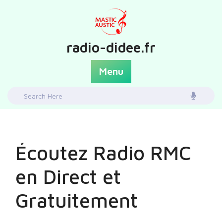
Skip
to
content
radio-didee.fr
Menu
Search
for:
Écoutez Radio RMC
en Direct et
Gratuitement