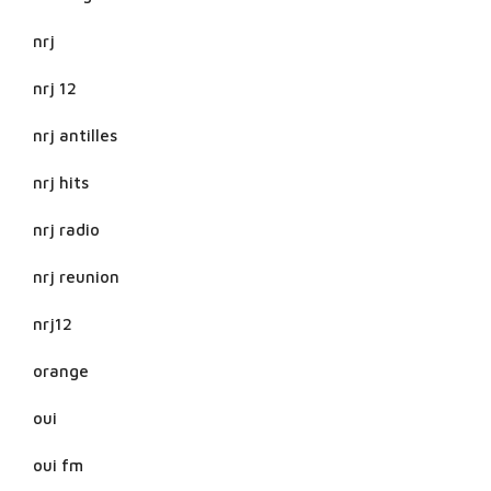
nrj
nrj 12
nrj antilles
nrj hits
nrj radio
nrj reunion
nrj12
orange
oui
oui fm