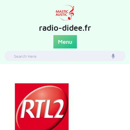
Skip
to
content
radio-didee.fr
Menu
Search
for: