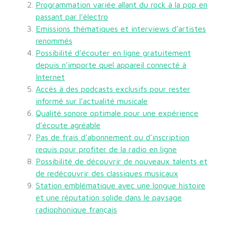
Programmation variée allant du rock à la pop en
passant par l’électro
Emissions thématiques et interviews d’artistes
renommés
Possibilité d’écouter en ligne gratuitement
depuis n’importe quel appareil connecté à
Internet
Accès à des podcasts exclusifs pour rester
informé sur l’actualité musicale
Qualité sonore optimale pour une expérience
d’écoute agréable
Pas de frais d’abonnement ou d’inscription
requis pour profiter de la radio en ligne
Possibilité de découvrir de nouveaux talents et
de redécouvrir des classiques musicaux
Station emblématique avec une longue histoire
et une réputation solide dans le paysage
radiophonique français