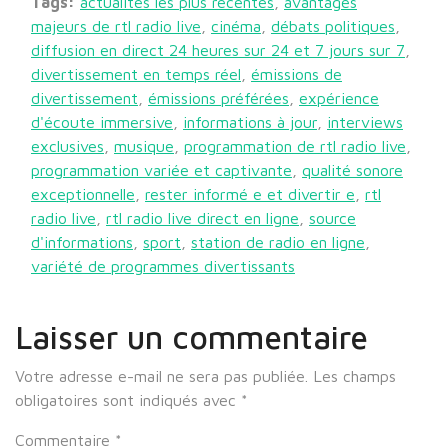
Tags:
actualités les plus récentes
,
avantages
majeurs de rtl radio live
,
cinéma
,
débats politiques
,
diffusion en direct 24 heures sur 24 et 7 jours sur 7
,
divertissement en temps réel
,
émissions de
divertissement
,
émissions préférées
,
expérience
d'écoute immersive
,
informations à jour
,
interviews
exclusives
,
musique
,
programmation de rtl radio live
,
programmation variée et captivante
,
qualité sonore
exceptionnelle
,
rester informé e et divertir e
,
rtl
radio live
,
rtl radio live direct en ligne
,
source
d'informations
,
sport
,
station de radio en ligne
,
variété de programmes divertissants
Laisser un commentaire
Votre adresse e-mail ne sera pas publiée.
Les champs
obligatoires sont indiqués avec
*
Commentaire
*