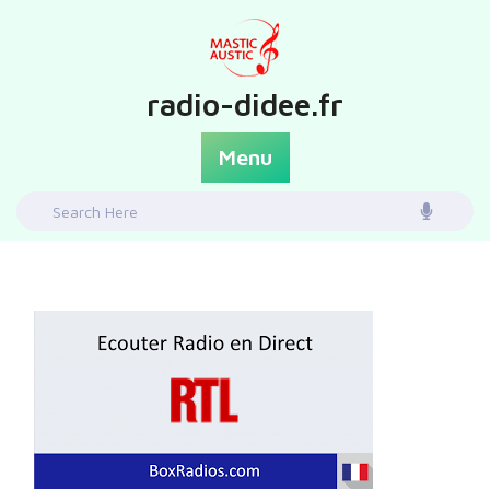
Skip
to
content
radio-didee.fr
Menu
Search
for: