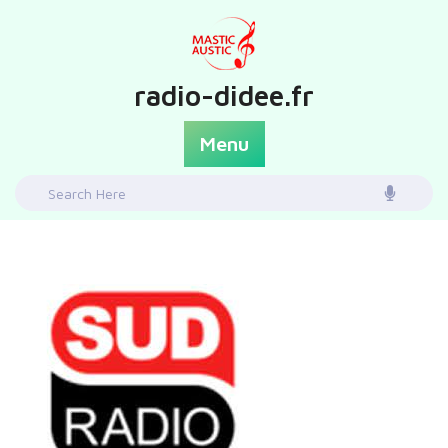
Skip
to
content
radio-didee.fr
Menu
Search
for: