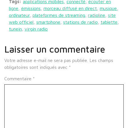
Tags:
applications mobiles
,
connecté
,
écouter en
ligne
,
émissions
,
morceau diffusé en direct
,
musique
,
ordinateur
,
plateformes de streaming
,
radioline
,
site
web officiel
,
smartphone
,
stations de radio
,
tablette
,
tunein
,
virgin radio
Laisser un commentaire
Votre adresse e-mail ne sera pas publiée.
Les champs
obligatoires sont indiqués avec
*
Commentaire
*