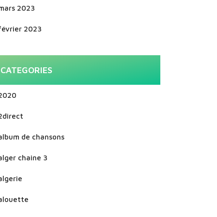
mars 2023
février 2023
CATEGORIES
2020
2direct
album de chansons
alger chaine 3
algerie
alouette