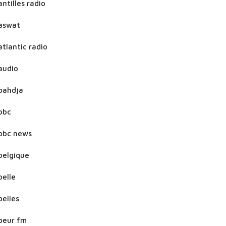
antilles radio
aswat
atlantic radio
audio
bahdja
bbc
bbc news
belgique
belle
belles
beur fm