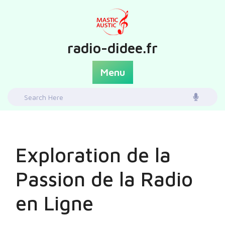
Skip
to
content
radio-didee.fr
Menu
Search
for:
Exploration de la
Passion de la Radio
en Ligne