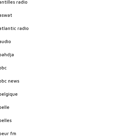
antilles radio
aswat
atlantic radio
audio
bahdja
bbc
bbc news
belgique
belle
belles
beur fm