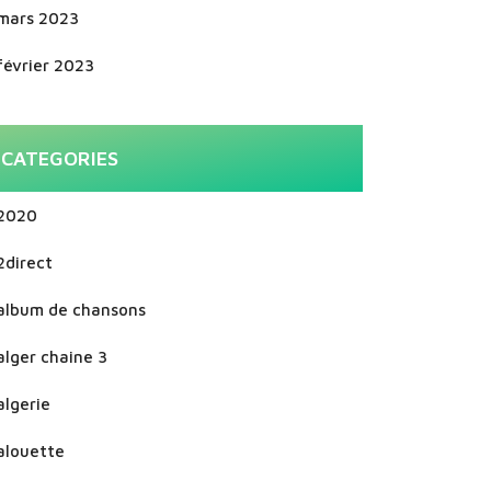
mars 2023
février 2023
CATEGORIES
2020
2direct
album de chansons
alger chaine 3
algerie
alouette