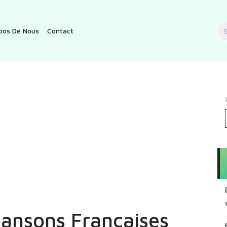
S
pos De Nous
Contact
f
ansons Françaises