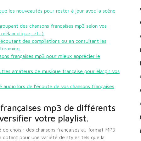
 que les nouveautés pour rester à jour avec la scène
groupant des chansons françaises mp3 selon vos
mélancolique, etc.).
écoutant des compilations ou en consultant les
treaming.
sons françaises mp3 pour mieux apprécier le
tres amateurs de musique française pour élargir vos
é audio lors de l’écoute de vos chansons françaises
françaises mp3 de différents
rsifier votre playlist.
illé de choisir des chansons françaises au format MP3
 optant pour une variété de styles tels que la