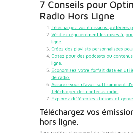
7 Conseils pour Opti
Radio Hors Ligne
Téléchargez vos émissions préférées po
Vérifiez régulièrement les mises à jour
ligne.
Créez des playlists personnalisées pou
Optez pour des podcasts ou contenus t
ligne.
Économisez votre forfait data en utilis
de radio.
Assurez-vous d’avoir suffisamment d’e
télécharger des contenus radio.
Explorez différentes stations et genr
Téléchargez vos émission
hors ligne.
Pour profiter pleinement de l’expérience de 