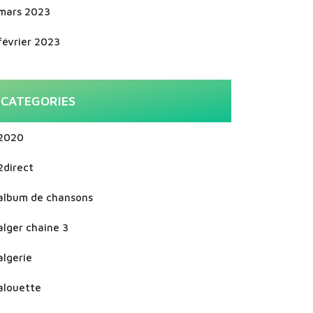
mars 2023
février 2023
CATEGORIES
2020
2direct
album de chansons
alger chaine 3
algerie
alouette