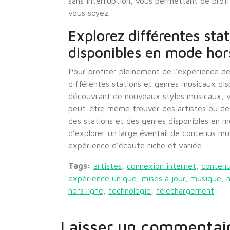
sans interruption, vous permettant de prof
vous soyez.
Explorez différentes sta
disponibles en mode hor
Pour profiter pleinement de l’expérience de 
différentes stations et genres musicaux disp
découvrant de nouveaux styles musicaux, v
peut-être même trouver des artistes ou des
des stations et des genres disponibles en 
d’explorer un large éventail de contenus mu
expérience d’écoute riche et variée.
Tags:
artistes
,
connexion internet
,
contenu
expérience unique
,
mises à jour
,
musique
,
hors ligne
,
technologie
,
téléchargement
Laisser un commentai