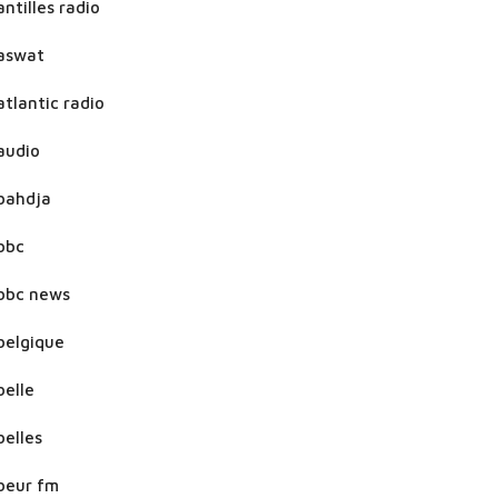
antilles radio
aswat
atlantic radio
audio
bahdja
bbc
bbc news
belgique
belle
belles
beur fm