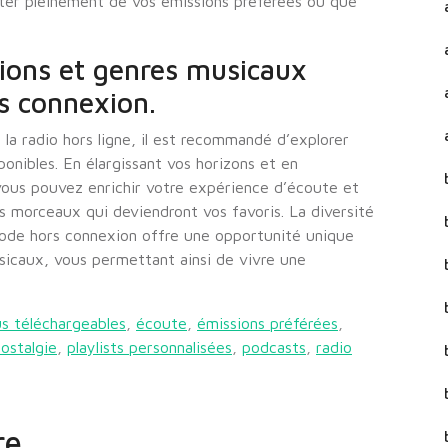
iter pleinement de vos émissions préférées où que
tions et genres musicaux
s connexion.
la radio hors ligne, il est recommandé d’explorer
onibles. En élargissant vos horizons et en
ous pouvez enrichir votre expérience d’écoute et
 morceaux qui deviendront vos favoris. La diversité
mode hors connexion offre une opportunité unique
sicaux, vous permettant ainsi de vivre une
s téléchargeables
,
écoute
,
émissions préférées
,
nostalgie
,
playlists personnalisées
,
podcasts
,
radio
re