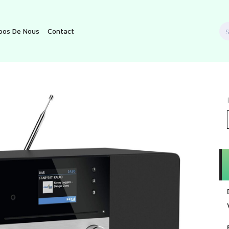
S
pos De Nous
Contact
f