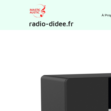
Skip
to
content
À Pro
radio-didee.fr