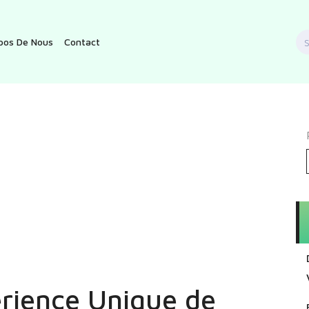
S
pos De Nous
Contact
f
rience Unique de