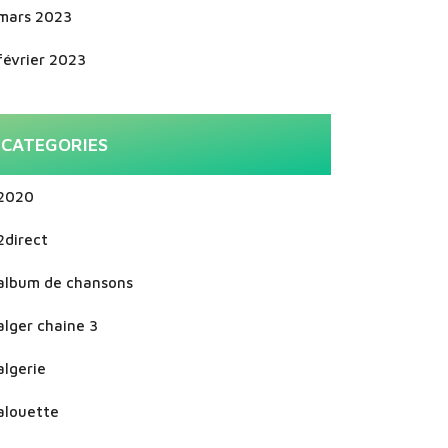
mars 2023
février 2023
CATEGORIES
2020
2direct
album de chansons
alger chaine 3
algerie
alouette