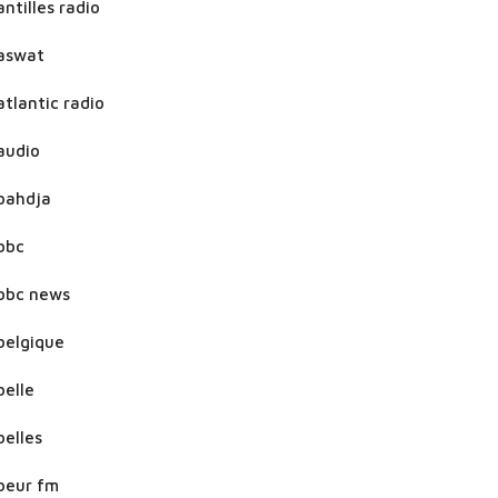
antilles radio
aswat
atlantic radio
audio
bahdja
bbc
bbc news
belgique
belle
belles
beur fm